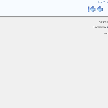
livre21f
Album mi
Powered by
cop